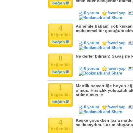
emin eder Sevişenler daima 
beğen
0 yorum
favori yap
4
Annemle babamı çok kıskanı
mükemmel bir çocuğum olm
beğenildi
beğen
0 yorum
favori yap
0
Ne derler bilirsin: Savaş ne k
beğenildi
0 yorum
favori yap
beğen
1
Mertlik namertliğe boyun eğe
olmuş. Hırsızlık yolsuzluk a
beğenildi
atılır olmuş. »
beğen
0 yorum
favori yap
4
Keşke çocukken fazla mutlu
saklasaydım. Lazım oluyor a
beğenildi