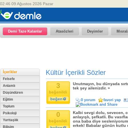
02:46 09 Ağustos 2026 Pazar
Demi Taze Kalanlar
Atasözleri
Deyimler
Mısral
Kültür İçerikli Sözler
İçerikler
Felsefe
3
Unutmayın, bu dünyada sırt
Anlamlı
tek şey ailenizdir. »
beğenildi
Düşündüren
beğen
Eğitim
0 yorum
favori yap
Toplum
0
Kalbi sevgi dolu, sevecen, c
Psikoloji
anlayışlı, şefkatli. Bu vasıf
Yurttaşlık
beğenildi
ona baba diye sesleniyorum
erkek! Babalar günün kutlu
Bilişim
beğen