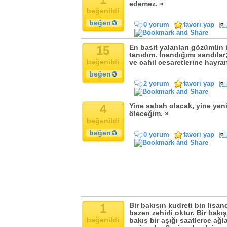
Komik
edemez. »
beğenildi
Kandil
beğen
0 yorum
favori yap
Baba
Anne
15
En basit yalanları gözümün 
Bayram
tanıdım. İnandığımı sandılar
beğenildi
ve cahil cesaretlerine hayra
Doğum Günü
beğen
2 yorum
favori yap
4
Yine sabah olacak, yine yen
öleceğim. »
beğenildi
beğen
0 yorum
favori yap
1
Bir bakışın kudreti bin lisan
bazen zehirli oktur. Bir bakış
beğenildi
bakış bir aşığı saatlerce ağla