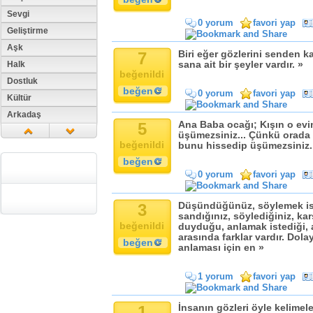
Sevgi
0 yorum
favori yap
Geliştirme
Aşk
7
Biri eğer gözlerini senden ka
Halk
sana ait bir şeyler vardır. »
beğenildi
Dostluk
beğen
0 yorum
favori yap
Kültür
Arkadaş
5
Ana Baba ocağı; Kışın o ev
Aile
üşümezsiniz... Çünkü orada s
beğenildi
bunu hissedip üşümezsiniz.
Tarih
beğen
Dil
0 yorum
favori yap
Din
Replik
3
Düşündüğünüz, söylemek iste
Zaman
sandığınız, söylediğiniz, ka
beğenildi
duyduğu, anlamak istediği, a
Güzellik
arasında farklar vardır. Dolay
beğen
anlaması için en »
Cinsiyet
Kadın
1 yorum
favori yap
Doğa
Erkek
1
İnsanın gözleri öyle kelimele