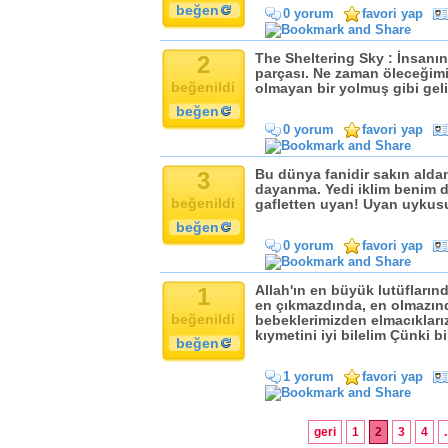
beğen
0 yorum
favori yap
2
The Sheltering Sky : İnsanı
parçası. Ne zaman öleceğimi
beğenildi
olmayan bir yolmuş gibi geli
beğen
0 yorum
favori yap
3
Bu dünya fanidir sakın alda
dayanma. Yedi iklim benim 
beğenildi
gafletten uyan! Uyan uykusu
beğen
0 yorum
favori yap
1
Allah'ın en büyük lutüfların
en çıkmazdında, en olmazınd
beğenildi
bebeklerimizden elmacıklarız
kıymetini iyi bilelim Çünki b
beğen
1 yorum
favori yap
geri
1
2
3
4
.