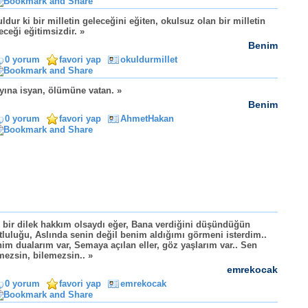
ldur ki bir milletin geleceğini eğiten, okulsuz olan bir milletin
eceği eğitimsizdir. »
Benim
0 yorum
favori yap
okuldurmillet
yına isyan, ölümüne vatan. »
Benim
0 yorum
favori yap
AhmetHakan
 bir dilek hakkım olsaydı eğer, Bana verdiğini düşündüğün
luluğu, Aslında senin değil benim aldığımı görmeni isterdim..
im dualarım var, Semaya açılan eller, göz yaşlarım var.. Sen
mezsin, bilemezsin.. »
emrekocak
0 yorum
favori yap
emrekocak