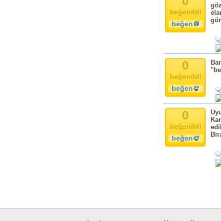
0
göz
beğenildi
ela
gör
beğen
0
Ban
"be
beğenildi
beğen
0
Uyu
Kan
beğenildi
edi
Bir
beğen