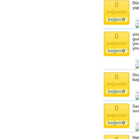
0
Dün
yap
beğenildi
beğen
0
yin
guz
beğenildi
yin
yin
beğen
0
Ona
baş
beğenildi
beğen
0
Se
sır
beğenildi
beğen
Hat