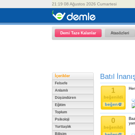
21:19 08 Ağustos 2026 Cumartesi
Demi Taze Kalanlar
Atasözleri
Batıl İnanı
İçerikler
Felsefe
1
Her
Anlamlı
beğenildi
Düşündüren
beğen
Eğitim
Toplum
0
Baz
Psikoloji
yan
Yurttaşlık
beğenildi
Bilişim
beğen