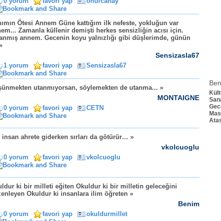
0 yorum
favori yap
onurcanay
ımın Ötesi Annem Güne kattığım ilk nefeste, yokluğun var
em... Zamanla küllenir demişti herkes sensizliğin acısı için.
anmış annem. Gecenin koyu yalnızlığı gibi düşlerimde, günün
»
Sensizasla67
1 yorum
favori yap
Sensizasla67
Ben
ünmekten utanmıyorsan, söylemekten de utanma... »
Kült
MONTAIGNE
Sana
Gece
0 yorum
favori yap
CETN
Mas
Ata
 insan ahrete giderken sırları da götürür… »
vkolcuoglu
0 yorum
favori yap
vkolcuoglu
ldur ki bir milleti eğiten Okuldur ki bir milletin geleceğini
enleyen Okuldur ki insanlara ilim öğreten »
Benim
0 yorum
favori yap
okuldurmillet