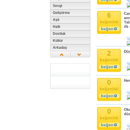
Sevgi
Geliştirme
6
Can
ann
Aşk
beğenildi
Yal
ilk 
Halk
beğen
Dostluk
Kültür
Arkadaş
2
Düş
Aile
beğenildi
Tarih
beğen
Dil
Din
0
Her
Replik
beğenildi
Zaman
beğen
Güzellik
Cinsiyet
0
Oku
Kadın
düz
Doğa
beğenildi
Erkek
beğen