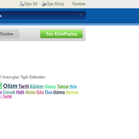
Üye Ol
Üye Giriş
Yardım
Sizden
Söz Ekle/Paylaş
l İnanışlar İlgili Etiketler
l
Ölüm
Tarih
Eğitim
Vatan
Tabiat
Aile
a
Çocuk
Halk
Anne
Göz
Dua
Dünya
Namus
et
Şehit