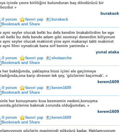
ya içinde çevre kirliliğini bulunduran baş döndürücü bir
bozdur »
burakack
0 yorum
favori yap
burakack
e ayni seyler olucak belki bu defa kendim brakabilirdim be ege
eli belki bu defa bende adam gibi sevmeyi denerdim biliyorum
e ayni seyler olucak makinist yine ayni makarayi takti makinist
e ayni filmi oynaticak bana sirf benim yanimda »
yunal ataka
0 yorum
favori yap
shotaarche
 her baktığımda, yaklaşma hissi içimi ele geçirmeye
ladığında,ona karşı direnen tek şey, 'gözlerimi kaçırmak'. »
kerem1609
0 yorum
favori yap
kerem1609
ninle her konuşmamı kısa kesmemin nedeni,konuşma
asında,gözlerine bakmak zorunda olduğumdan. »
kerem1609
0 yorum
favori yap
kerem1609
ırlamıyorum gözlerin mavimiydi gökyüzü kadar, Hatılamıyorum