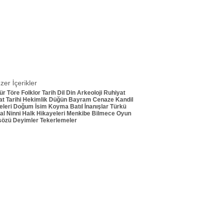
zer İçerikler
ür
Töre
Folklor
Tarih
Dil
Din
Arkeoloji
Ruhiyat
t Tarihi
Hekimlik
Düğün
Bayram
Cenaze
Kandil
leri
Doğum
İsim Koyma
Batıl İnanışlar
Türkü
al
Ninni
Halk Hikayeleri
Menkibe
Bilmece
Oyun
sözü
Deyimler
Tekerlemeler