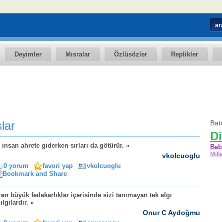
Deyimler
Mısralar
Özlüsözler
Replikler
şlar
Batı
Di
 insan ahrete giderken sırları da götürür. »
Bab
Mill
vkolcuoglu
0 yorum
favori yap
vkolcuoglu
en büyük fedakarlıklar içerisinde sizi tanımayan tek algı
ılgılardır. »
Onur C Aydoğmu