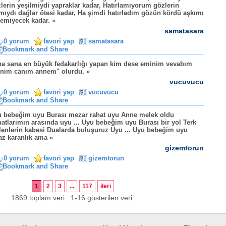
lerin yeşilmiydi yapraklar kadar, Hatırlamıyorum gözlerin
mıydı dağlar ötesi kadar, Ha şimdi hatırladım gözün kördü aşkımı
emiyecek kadar. »
samatasara
0 yorum
favori yap
samatasara
a sana en büyük fedakarlığı yapan kim dese eminim vevabım
nim canım annem" olurdu. »
vucuvucu
0 yorum
favori yap
vucuvucu
 bebeğim uyu Burası mezar rahat uyu Anne melek oldu
atlarımın arasında uyu ... Uyu bebeğim uyu Burası bir yol Terk
lenlerin kabesi Dualarda buluşuruz Uyu ... Uyu bebeğim uyu
az karanlık ama »
gizemtorun
0 yorum
favori yap
gizemtorun
1
2
3
...
117
ileri
1869 toplam veri.. 1-16 gösterilen veri.