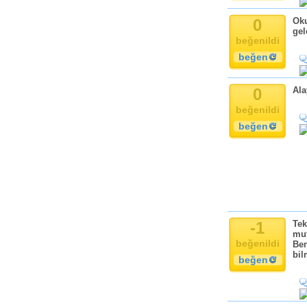
Komik
Kandil
0
Oku
gel
Baba
beğenildi
Anne
beğen
Bayram
Doğum Günü
0
Ala
beğenildi
beğen
-1
Tek
mut
beğenildi
Ben
bil
beğen