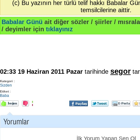
(c) Bu yazının her türlü telif hakkı Babalar G
temsilcilerine aittir.
Babalar Günü
ait diğer sözler / şiirler / mısrala
/ deyimler için
tıklayınız
segor
02:33 19 Haziran 2011 Pazar
tarihinde
tar
Kategori :
Sizden
Etiket :
Baba
İlk Yorum Yapan Sen Ol