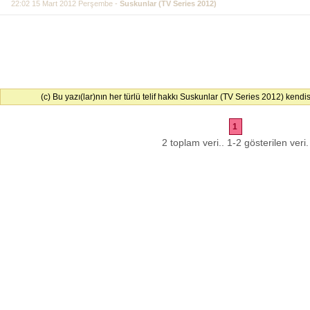
22:02 15 Mart 2012 Perşembe -
Suskunlar (TV Series 2012)
(c) Bu yazı(lar)nın her türlü telif hakkı Suskunlar (TV Series 2012) kendisi
1
2 toplam veri.. 1-2 gösterilen veri.