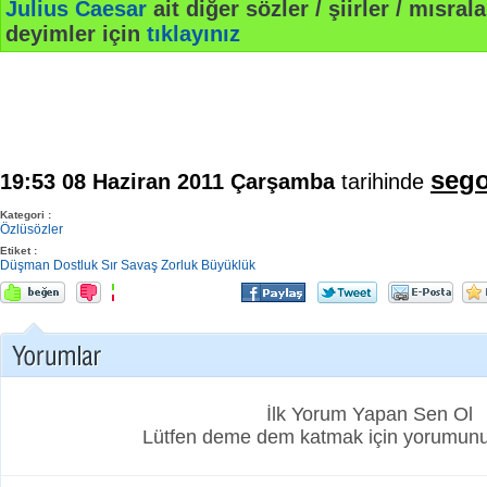
Julius Caesar
ait diğer sözler / şiirler / mısralar
deyimler için
tıklayınız
sego
19:53 08 Haziran 2011 Çarşamba
tarihinde
Kategori :
Özlüsözler
Etiket :
Düşman
Dostluk
Sır
Savaş
Zorluk
Büyüklük
İlk Yorum Yapan Sen Ol
Lütfen deme dem katmak için yorumunuz