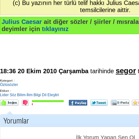
(c) Bu yazının her türlü telif hakkı Julius Cae
temsilcilerine aittir.
Julius Caesar
ait diğer sözler / şiirler / mısralar
deyimler için
tıklayınız
segor
18:36 20 Ekim 2010 Çarşamba
tarihinde
t
Kategori :
Özlüsözler
Etiket :
Lider
Söz
Bilim-İlim
Bilgi
Dil
Eleştiri
İlk Yorum Yapan Sen Ol