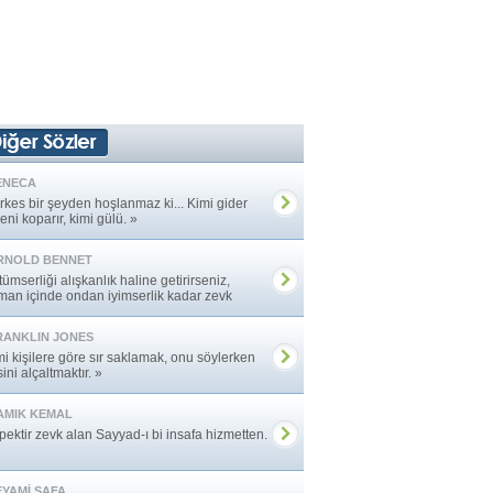
ENECA
rkes bir şeyden hoşlanmaz ki... Kimi gider
eni koparır, kimi gülü. »
RNOLD BENNET
ümserliği alışkanlık haline getirirseniz,
man içinde ondan iyimserlik kadar zevk
rsınız. »
RANKLIN JONES
mi kişilere göre sır saklamak, onu söylerken
ini alçaltmaktır. »
AMIK KEMAL
pektir zevk alan Sayyad-ı bi insafa hizmetten.
EYAMİ SAFA