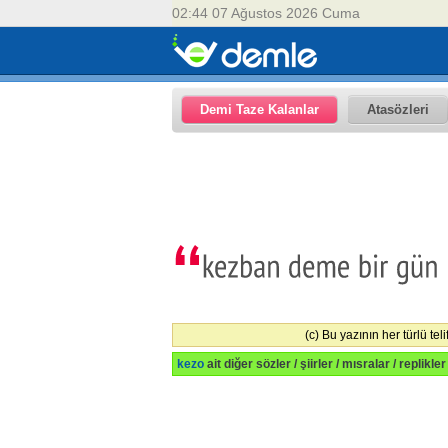
02:44 07 Ağustos 2026 Cuma
Demi Taze Kalanlar
Atasözleri
(c) Bu yazının her türlü teli
kezo
ait diğer sözler / şiirler / mısralar / replikle