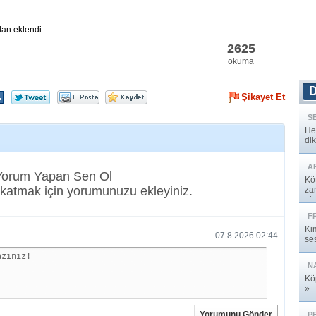
dan eklendi.
2625
okuma
Şikayet Et
S
He
dik
A
 Yorum Yapan Sen Ol
Köt
katmak için yorumunuzu ekleyiniz.
za
alı
F
Ki
07.8.2026 02:44
ses
N
Kö
»
Yorumunu Gönder
P