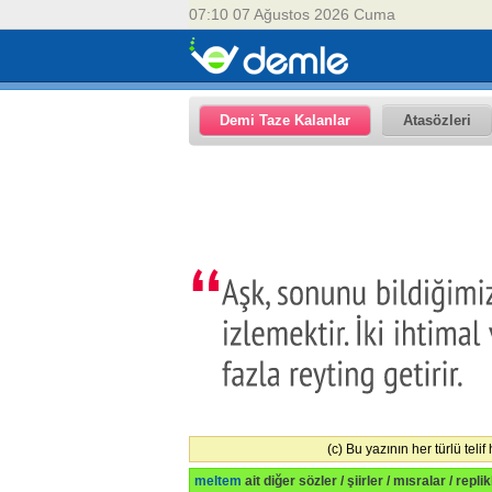
07:10 07 Ağustos 2026 Cuma
Demi Taze Kalanlar
Atasözleri
(c) Bu yazının her türlü telif
meltem
ait diğer sözler / şiirler / mısralar / repli