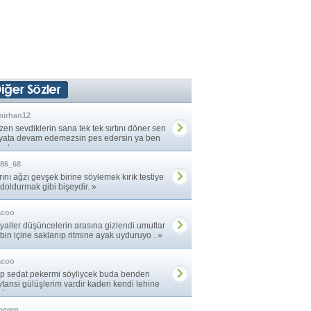
mirhan12
en sevdiklerin sana tek tek sırtını döner sen
yata devam edemezsin pes edersin ya ben
atıma ... »
86_68
rını ağzı gevşek birine söylemek kırık testiye
 doldurmak gibi bişeydir. »
acoo
yaller düşüncelerin arasına gizlendi umutlar
bin içine saklanıp ritmine ayak uyduruyo . »
acoo
p sedat pekermi söyliycek buda benden
ytansi gülüşlerim vardir kaderi kendi lehine
iren. »
peren