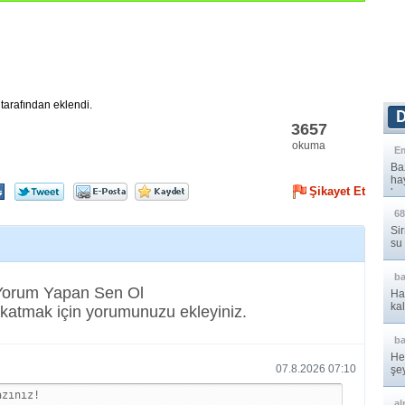
tarafından eklendi.
3657
okuma
E
Baz
ha
Şikayet Et
hay
68
Sir
su
b
 Yorum Yapan Sen Ol
Ha
kal
katmak için yorumunuzu ekleyiniz.
b
He
07.8.2026 07:10
şe
çev
al