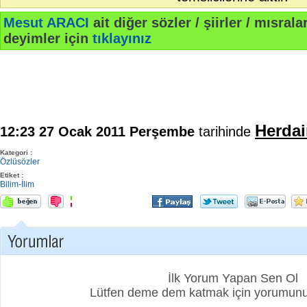
Mesut ARACI
ait diğer sözler / şiirler / mısralar
deyimler için
tıklayınız
Herda
12:23 27 Ocak 2011 Perşembe
tarihinde
Kategori :
Özlüsözler
Etiket :
Bilim-İlim
İlk Yorum Yapan Sen Ol
Lütfen deme dem katmak için yorumunuz