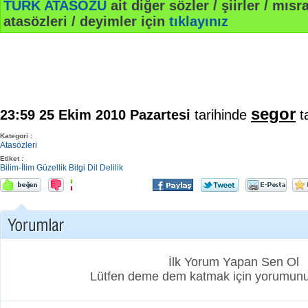
TÜRK ATASÖZÜ
ait diğer sözler / şiirler / mısra
atasözleri / deyimler için
tıklayınız
segor
23:59 25 Ekim 2010 Pazartesi
tarihinde
ta
Kategori :
Atasözleri
Etiket :
Bilim-İlim
Güzellik
Bilgi
Dil
Delilik
İlk Yorum Yapan Sen Ol
Lütfen deme dem katmak için yorumunuz