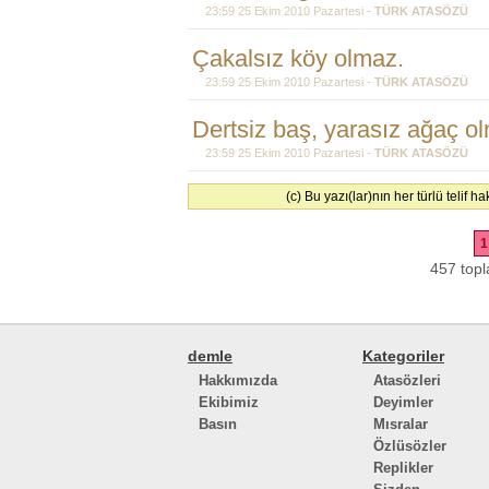
23:59 25 Ekim 2010 Pazartesi -
TÜRK ATASÖZÜ
Çakalsız köy olmaz.
23:59 25 Ekim 2010 Pazartesi -
TÜRK ATASÖZÜ
Dertsiz baş, yarasız ağaç o
23:59 25 Ekim 2010 Pazartesi -
TÜRK ATASÖZÜ
(c) Bu yazı(lar)nın her türlü telif 
1
457 topl
demle
Kategoriler
Hakkımızda
Atasözleri
Ekibimiz
Deyimler
Basın
Mısralar
Özlüsözler
Replikler