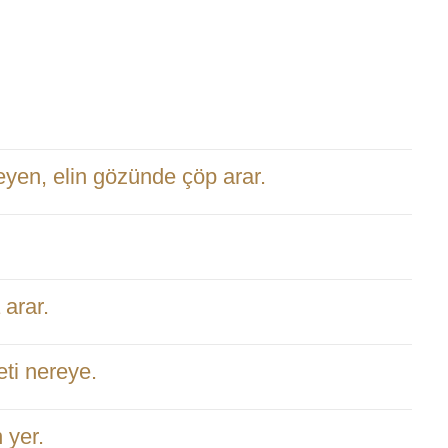
.
eyen, elin gözünde çöp arar.
 arar.
ti nereye.
 yer.