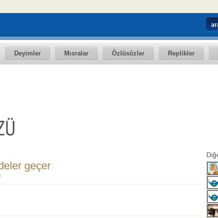
Deyimler
Mısralar
Özlüsözler
Replikler
Diğ
 deler geçer
Ü