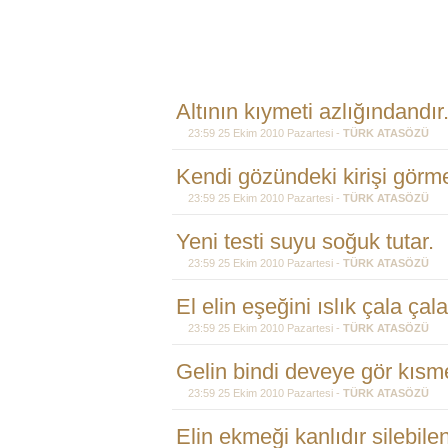
Altının kıymeti azlığındandır
23:59 25 Ekim 2010 Pazartesi -
TÜRK ATASÖZÜ
Kendi gözündeki kirişi görm
23:59 25 Ekim 2010 Pazartesi -
TÜRK ATASÖZÜ
Yeni testi suyu soğuk tutar.
23:59 25 Ekim 2010 Pazartesi -
TÜRK ATASÖZÜ
El elin eşeğini ıslık çala çala
23:59 25 Ekim 2010 Pazartesi -
TÜRK ATASÖZÜ
Gelin bindi deveye gör kısme
23:59 25 Ekim 2010 Pazartesi -
TÜRK ATASÖZÜ
Elin ekmeği kanlıdır silebilen