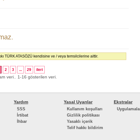
lmaz.
hakkı TÜRK ATASÖZÜ kendisine ve / veya temsilcilerine aittir.
2
3
...
29
ileri
am veri.. 1-16 gösterilen veri.
Yardım
Yasal Uyarılar
Ekstralar
SSS
Kullanım koşulları
Uygulamala
İrtibat
Gizlilik politikası
İhbar
Yasaklı içerik
Telif hakkı bildirim