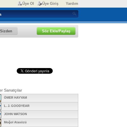
Üye Ol
Üye Giriş
Yardım
Sizden
Söz Ekle/Paylaş
er Sanatçılar
ÖMER HAYYAM
L. J. GOODYEAR
JOHN WATSON
Moğol Atasözü