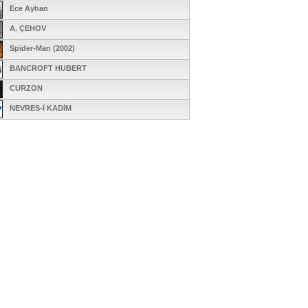
Ece Ayhan
A. ÇEHOV
Spider-Man (2002)
BANCROFT HUBERT
CURZON
NEVRES-İ KADİM