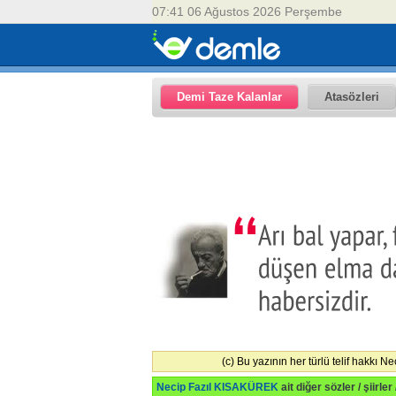
07:41 06 Ağustos 2026 Perşembe
Demi Taze Kalanlar
Atasözleri
(c) Bu yazının her türlü telif hakkı N
Necip Fazıl KISAKÜREK
ait diğer sözler / şiirler