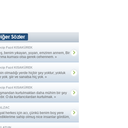
cip Fazıl KISAKÜREK
eş, benim yıkayan, yuyan, emziren annem, Bir
ınma kurnası olsa gerek cehennem. »
cip Fazıl KISAKÜREK
in olmadığı yerde hiçbir şey yoktur; yokluk
e yok. şiir ve sanatsa hiç yok. »
cip Fazıl KISAKÜREK
şmandan kurtulmaktan daha mühim bir şey
dır. O da kurtarıcılardan kurtulmak. »
ALZAC
yat herkes için acı, çünkü benim boş yere
lediklerime sahip olmuş nice insanlar gördüm,
ar ... »
FLATUN