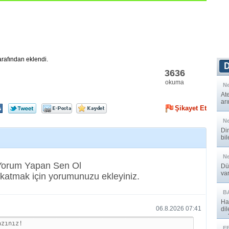
arafından eklendi.
3636
okuma
Ne
At
ar
Şikayet Et
Ne
Din
bil
Ne
 Yorum Yapan Sen Ol
Dü
var
katmak için yorumunuzu ekleyiniz.
B
Ha
06.8.2026 07:41
di
onl
E