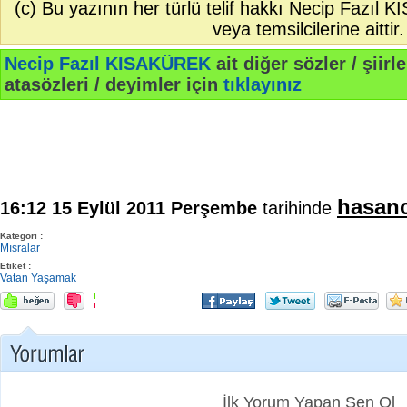
(c) Bu yazının her türlü telif hakkı Necip Fazıl
veya temsilcilerine aittir.
Necip Fazıl KISAKÜREK
ait diğer sözler / şiirle
atasözleri / deyimler için
tıklayınız
hasan
16:12 15 Eylül 2011 Perşembe
tarihinde
Kategori :
Mısralar
Etiket :
Vatan
Yaşamak
İlk Yorum Yapan Sen Ol