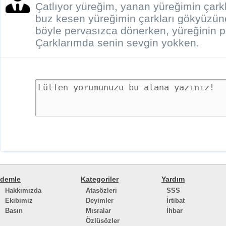
Çatlıyor yüreğim, yanan yüreğimin çarkl
buz kesen yüreğimin çarkları gökyüzüne
böyle pervasızca dönerken, yüreğinin p
Çarklarımda senin sevgin yokken.
demle
Kategoriler
Yardım
Hakkımızda
Atasözleri
SSS
Ekibimiz
Deyimler
İrtibat
Basın
Mısralar
İhbar
Özlüsözler