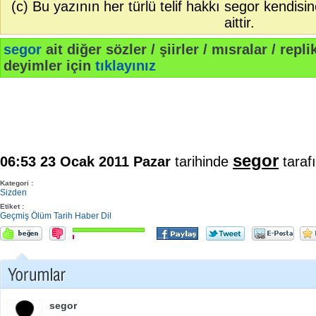
(c) Bu yazının her türlü telif hakkı segor kendisin
aittir.
segor
ait diğer sözler / şiirler / mısralar / replik
deyimler için
tıklayınız
segor
06:53 23 Ocak 2011 Pazar
tarihinde
taraf
Kategori :
Sizden
Etiket :
Geçmiş
Ölüm
Tarih
Haber
Dil
segor