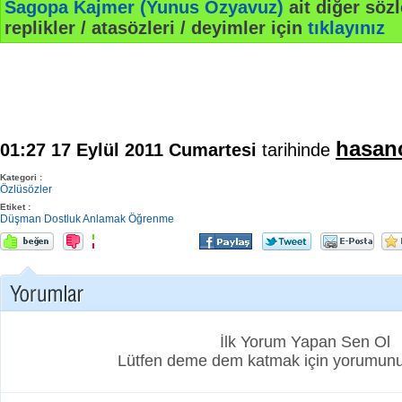
Sagopa Kajmer (Yunus Özyavuz)
ait diğer sözle
replikler / atasözleri / deyimler için
tıklayınız
hasan
01:27 17 Eylül 2011 Cumartesi
tarihinde
Kategori :
Özlüsözler
Etiket :
Düşman
Dostluk
Anlamak
Öğrenme
İlk Yorum Yapan Sen Ol
Lütfen deme dem katmak için yorumunuz