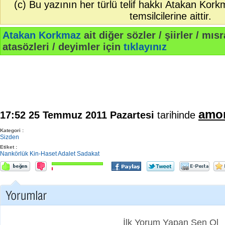
(c) Bu yazının her türlü telif hakkı Atakan Kor
temsilcilerine aittir.
Atakan Korkmaz
ait diğer sözler / şiirler / mısra
atasözleri / deyimler için
tıklayınız
amo
17:52 25 Temmuz 2011 Pazartesi
tarihinde
Kategori :
Sizden
Etiket :
Nankörlük
Kin-Haset
Adalet
Sadakat
İlk Yorum Yapan Sen Ol