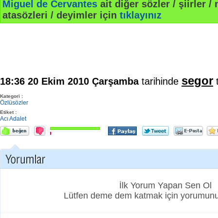
Miguel de Cervantes
ait diğer sözler / şiirler / 
atasözleri / deyimler için
tıklayınız
segor
18:36 20 Ekim 2010 Çarşamba
tarihinde
t
Kategori :
Özlüsözler
Etiket :
Acı
Adalet
İlk Yorum Yapan Sen Ol
Lütfen deme dem katmak için yorumunuz