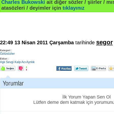
Charles Bukowski
ait diğer sözler / şiirler / mıs
atasözleri / deyimler için
tıklayınız
segor
22:49 13 Nisan 2011 Çarşamba
tarihinde
Kategori :
Özlüsözler
Etiket :
Aşk
Sevgi
Kalp
Acı
Ayrılık
İlk Yorum Yapan Sen Ol
Lütfen deme dem katmak için yorumunuz