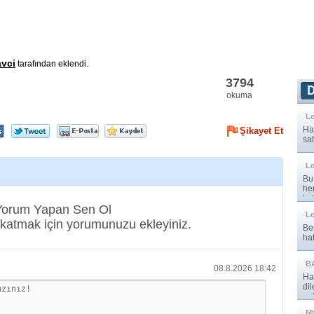
vci
tarafından eklendi.
3794
okuma
Lo
Hay
Şikayet Et
sa
Lo
Bu
he
kal
 Yorum Yapan Sen Ol
Lo
katmak için yorumunuzu ekleyiniz.
Be
ha
B
08.8.2026 18:42
Ha
di
onl
Mi