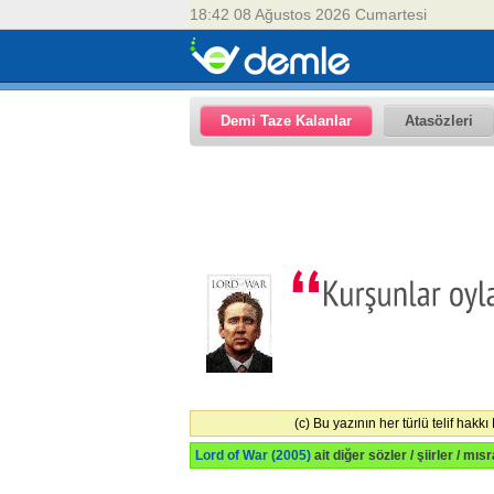
18:42 08 Ağustos 2026 Cumartesi
Demi Taze Kalanlar
Atasözleri
(c) Bu yazının her türlü telif hakkı
Lord of War (2005)
ait diğer sözler / şiirler / mısr