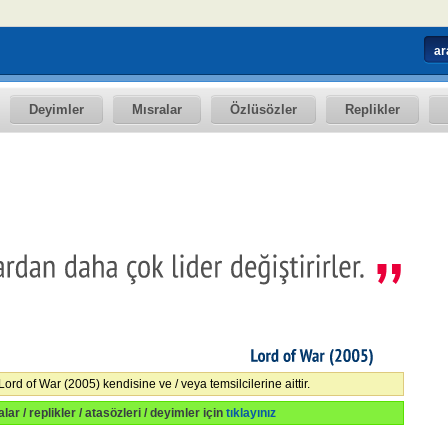
Deyimler
Mısralar
Özlüsözler
Replikler
Lord
of
War
(2005)
 Lord of War (2005) kendisine ve / veya temsilcilerine aittir.
alar / replikler / atasözleri / deyimler için
tıklayınız