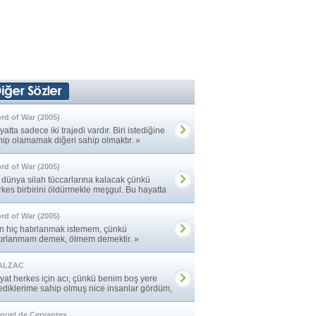
rd of War (2005)
atta sadece iki trajedi vardır. Biri istediğine
hip olamamak diğeri sahip olmaktır. »
rd of War (2005)
 dünya silah tüccarlarına kalacak çünkü
rkes birbirini öldürmekle meşgul. Bu hayatta
manın ... »
rd of War (2005)
n hiç hatırlanmak istemem, çünkü
tırlanmam demek, ölmem demektir. »
ALZAC
yat herkes için acı, çünkü benim boş yere
lediklerime sahip olmuş nice insanlar gördüm,
ar ... »
guel de Cervantes