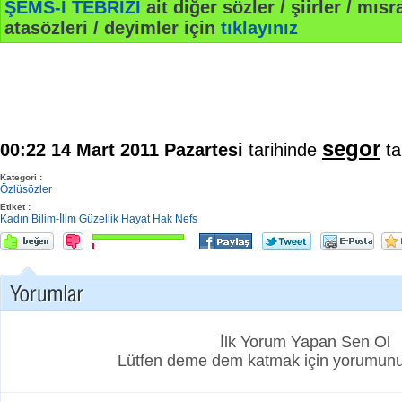
ŞEMS-İ TEBRİZİ
ait diğer sözler / şiirler / mısra
atasözleri / deyimler için
tıklayınız
segor
00:22 14 Mart 2011 Pazartesi
tarihinde
ta
Kategori :
Özlüsözler
Etiket :
Kadın
Bilim-İlim
Güzellik
Hayat
Hak
Nefs
İlk Yorum Yapan Sen Ol
Lütfen deme dem katmak için yorumunuz