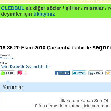
CLEDBUL
ait diğer sözler / şiirler / mısralar / r
deyimler için
tıklayınız
segor
18:36 20 Ekim 2010 Çarşamba
tarihinde
t
Kategori :
Özlüsözler
Etiket :
Yardım
Dostluk
Sır
Düşman
Bilim-İlim
İlk Yorum Yapan Sen Ol
Lütfen deme dem katmak için yorumunuz