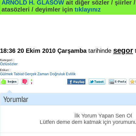
ARNOLD H. GLASOW
ait diğer sözler / şiirler /
atasözleri / deyimler için
tıklayınız
segor
18:36 20 Ekim 2010 Çarşamba
tarihinde
t
Kategori :
Özlüsözler
Etiket :
Gülmek
Tabiat
Gerçek
Zaman
Doğruluk
Evlilik
İlk Yorum Yapan Sen Ol
Lütfen deme dem katmak için yorumunuz