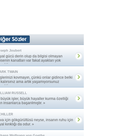
seph Joubert
yal gücü derin olup da bilgisi olmayan
senin kanatları var fakat ayakları yok
mektir. »
ARK TWAIN
şlerinizi kovmayın, çünkü onlar gidince belki
z kalırsınız ama artık yaşamıyorsunuz
mektir. »
ILLIAM RUSSELL
 büyük işler, büyük hayaller kurma özelliği
n insanlarca başarılmıştır. »
CHILLER
va için gökgürültüsü neyse, insanın ruhu için
al kırıklığı da odur. »
ohann Wolfgang von Goethe