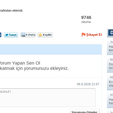
rafından eklendi.
9746
okuma
Şikayet Et
Jo
Ha
kim
de
M
 Yorum Yapan Sen Ol
Dü
katmak için yorumunuzu ekleyiniz.
si
de
W
En
06.8.2026 21:07
ola
S
Ha
hay
Yorumunu Gönder
J