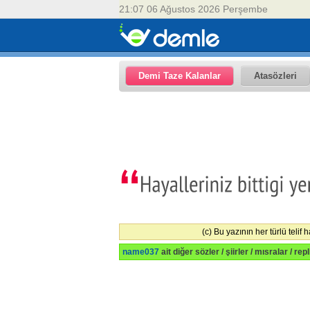
21:07 06 Ağustos 2026 Perşembe
Demi Taze Kalanlar
Atasözleri
(c) Bu yazının her türlü telif
name037
ait diğer sözler / şiirler / mısralar / rep