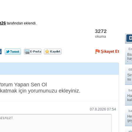
t26
tarafından eklendi.
3272
okuma
E
Şikayet Et
Baz
ha
hay
68
Sir
su
 Yorum Yapan Sen Ol
katmak için yorumunuzu ekleyiniz.
b
Ha
kal
07.8.2026 07:54
b
He
şe
çev
al