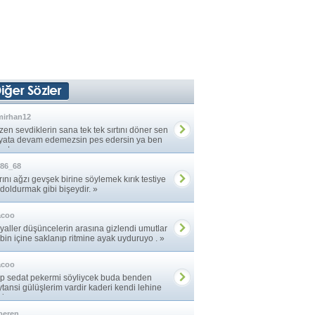
mirhan12
en sevdiklerin sana tek tek sırtını döner sen
yata devam edemezsin pes edersin ya ben
atıma ... »
86_68
rını ağzı gevşek birine söylemek kırık testiye
 doldurmak gibi bişeydir. »
acoo
yaller düşüncelerin arasına gizlendi umutlar
bin içine saklanıp ritmine ayak uyduruyo . »
acoo
p sedat pekermi söyliycek buda benden
ytansi gülüşlerim vardir kaderi kendi lehine
iren. »
peren