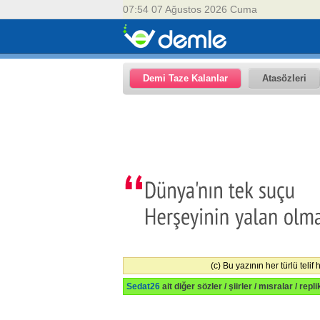
07:54 07 Ağustos 2026 Cuma
Demi Taze Kalanlar
Atasözleri
(c) Bu yazının her türlü telif
Sedat26
ait diğer sözler / şiirler / mısralar / repl