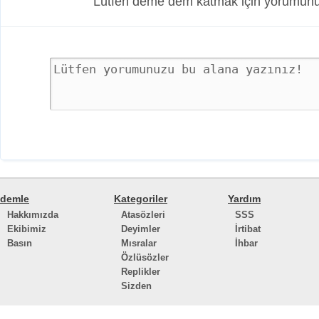
Lütfen deme dem katmak için yorumunuz
demle
Kategoriler
Yardım
Hakkımızda
Atasözleri
SSS
Ekibimiz
Deyimler
İrtibat
Basın
Mısralar
İhbar
Özlüsözler
Replikler
Sizden