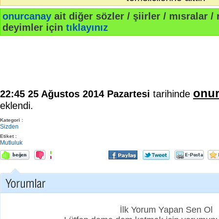
onurcanay
ait diğer sözler / şiirler / mısralar / 
deyimler için
tıklayınız
onu
22:45 25 Ağustos 2014 Pazartesi
tarihinde
eklendi.
Kategori :
Sizden
Etiket :
Mutluluk
İlk Yorum Yapan Sen Ol