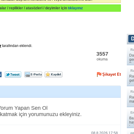
ralar / replikler / atasözleri / deyimler için
tıklayınız
r
tarafından eklendi.
R
3557
Da
okuma
ge
Bay
R
Şikayet Et
Ra
ge
ber
R
Ra
ma
ve 
 Yorum Yapan Sen Ol
E
katmak için yorumunuzu ekleyiniz.
Baz
ha
hay
08.8.2026 17:58
68