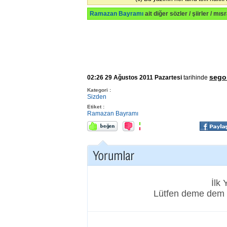
Ramazan Bayramı
ait diğer sözler / şiirler / mıs
sego
02:26 29 Ağustos 2011 Pazartesi
tarihinde
Kategori :
Sizden
Etiket :
Ramazan Bayramı
İlk
Lütfen deme dem 