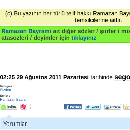
(c) Bu yazının her türlü telif hakkı Ramazan Bay
temsilcilerine aittir.
Ramazan Bayramı
ait diğer sözler / şiirler / mıs
atasözleri / deyimler için
tıklayınız
sego
02:25 29 Ağustos 2011 Pazartesi
tarihinde
Kategori :
Sizden
Etiket :
Ramazan Bayramı