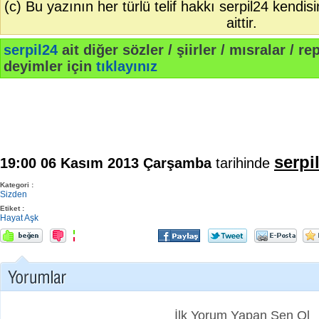
(c) Bu yazının her türlü telif hakkı serpil24 kendis
aittir.
serpil24
ait diğer sözler / şiirler / mısralar / rep
deyimler için
tıklayınız
serpi
19:00 06 Kasım 2013 Çarşamba
tarihinde
Kategori :
Sizden
Etiket :
Hayat
Aşk
İlk Yorum Yapan Sen Ol