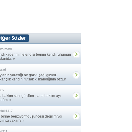
valmavi
ndi kaderimin efendisi benim kendi ruhumun
ptanida. »
srad
tanın yarattığı bir gökkuşağı gibidir.
kançlık kendini tutsak kıskandığının özgür
rürsün. »
ezo
a baktım seni gördüm ,sana baktım ayı
rdüm. »
elek1417
yi birine benziyor.'' düşüncesi değil miydi
pimizi yakan? »
bd711