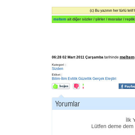
(c) Bu yazının her türlü telif
meltem
ait diğer sözler / şiirler / mısralar / repli
meltem
06:28 02 Mart 2011 Çarşamba
tarihinde
Kategori :
Sizden
Etiket :
Bilim-İlim
Evlilik
Güzellik
Gerçek
Eleştiri
İlk
Lütfen deme dem 