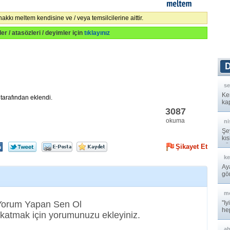
meltem
 hakkı meltem kendisine ve / veya temsilcilerine aittir.
kler / atasözleri / deyimler için
tıklayınız
se
Ke
tarafından eklendi.
ka
3087
okuma
ni
Şey
kıs
gö
Şikayet Et
k
Ay
gö
m
 Yorum Yapan Sen Ol
''I
he
katmak için yorumunuzu ekleyiniz.
a