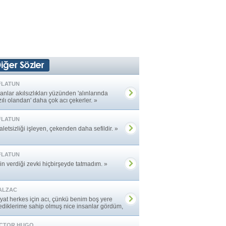
FLATUN
anlar akılsızlıkları yüzünden 'alınlarında
ılı olandan' daha çok acı çekerler. »
FLATUN
letsizliği işleyen, çekenden daha sefildir. »
FLATUN
in verdiği zevki hiçbirşeyde tatmadım. »
ALZAC
yat herkes için acı, çünkü benim boş yere
lediklerime sahip olmuş nice insanlar gördüm,
ar ... »
ICTOR HUGO