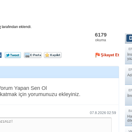
z
tarafından eklendi.
6179
okuma
E
İns
Şikayet Et
yaz
E
Ada
 Yorum Yapan Sen Ol
E
katmak için yorumunuzu ekleyiniz.
İlm
B
07.8.2026 02:59
Ha
di
onl
V