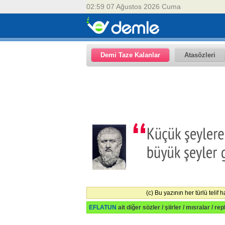
02:59 07 Ağustos 2026 Cuma
Demi Taze Kalanlar
Atasözleri
(c) Bu yazının her türlü telif
EFLATUN
ait diğer sözler / şiirler / mısralar / re