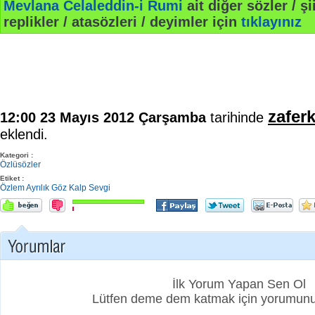
Mevlana Celaleddin-i Rumi
ait diğer sözler / şii
replikler / atasözleri / deyimler için
tıklayınız
zafer
12:00 23 Mayıs 2012 Çarşamba
tarihinde
eklendi.
Kategori :
Özlüsözler
Etiket :
Özlem
Ayrılık
Göz
Kalp
Sevgi
İlk Yorum Yapan Sen Ol
Lütfen deme dem katmak için yorumunuz