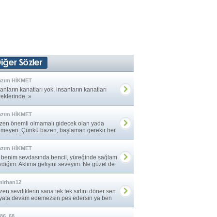
azım HİKMET
anların kanatları yok, insanların kanatları
reklerinde. »
azım HİKMET
zen önemli olmamalı gidecek olan yada
lmeyen. Çünkü bazen, başlaman gerekir her
ye yeniden. »
azım HİKMET
 benim sevdasında bencil, yüreğinde sağlam
vdiğim. Aklıma gelişini seveyim. Ne güzel de
ma ... »
mirhan12
en sevdiklerin sana tek tek sırtını döner sen
yata devam edemezsin pes edersin ya ben
atıma ... »
86_68