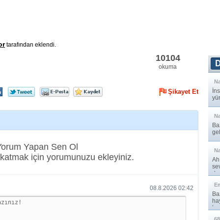
or
tarafından eklendi.
10104
okuma
N
İns
Şikayet Et
yü
N
Ba
ge
şe
 Yorum Yapan Sen Ol
N
katmak için yorumunuzu ekleyiniz.
Ah
se
dar
E
08.8.2026 02:42
Baz
ha
hay
68