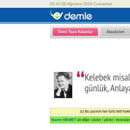
02:42 08 Ağustos 2026 Cumartesi
Demi Taze Kalanlar
Atasözleri
(c) Bu yazının her türlü telif ha
Nazım HİKMET
ait diğer sözler / şiirler / mısralar