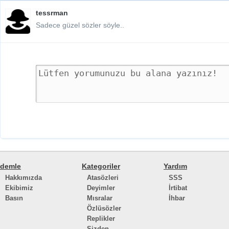
tessrman
Sadece güzel sözler söyle..
demle
Kategoriler
Yardım
Hakkımızda
Atasözleri
SSS
Ekibimiz
Deyimler
İrtibat
Basın
Mısralar
İhbar
Özlüsözler
Replikler
Sizden