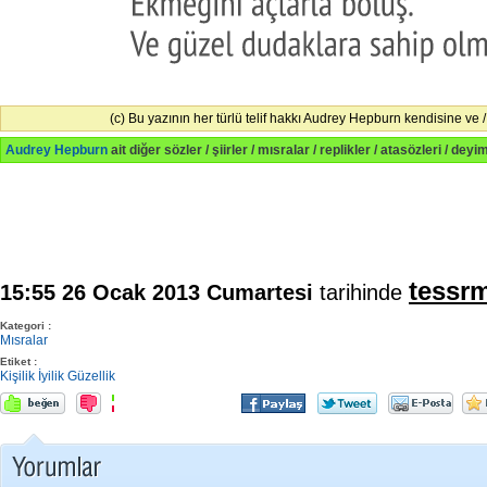
(c) Bu yazının her türlü telif hakkı Audrey Hepburn kendisine ve / v
Audrey Hepburn
ait diğer sözler / şiirler / mısralar / replikler / atasözleri / deyi
tessr
15:55 26 Ocak 2013 Cumartesi
tarihinde
Kategori :
Mısralar
Etiket :
Kişilik
İyilik
Güzellik