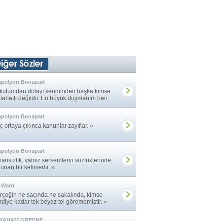
apolyon Bonapart
kutumdan dolayı kendimden başka kimse
bahatli değildir. En büyük düşmanım ben
m. »
apolyon Bonapart
 ortaya çıkınca kanunlar zayıflar. »
apolyon Bonapart
kansızlık, yalnız sersemlerin sözlüklerinde
unan bir kelimedir. »
 Ward
rçeğin ne saçında ne sakalında, kimse
mdiye kadar tek beyaz tel görememiştir. »
RAHAM GREENE