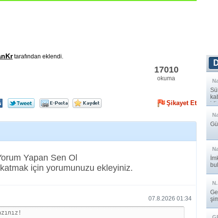
anKr
tarafından eklendi.
17010
okuma
N
Sü
ka
Şikayet Et
idi
N
Güç
N
 Yorum Yapan Sen Ol
İm
bul
katmak için yorumunuzu ekleyiniz.
N.
Ge
07.8.2026 01:34
şi
G