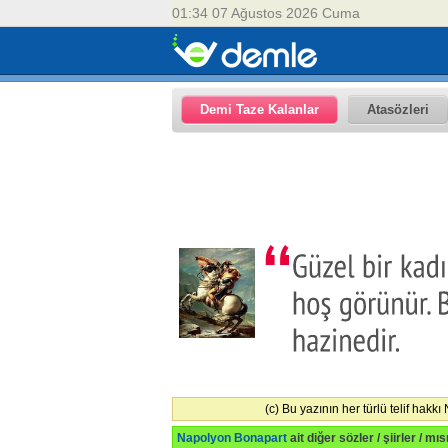
01:34 07 Ağustos 2026 Cuma
Demi Taze Kalanlar
Atasözleri
(c) Bu yazının her türlü telif hakk
Napolyon Bonapart
ait diğer sözler / şiirler / mıs