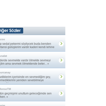
acoo
p sedat pekermi söyliycek buda benden
ytansi gülüşlerim vardir kaderi kendi lehine
iren. »
salat
derde sevmekte vardır öImekte sevmeyi
çtim ama sevmek öImektende beter... »
nurcanay
vdiklerim içerisinde en sevmediğim şey,
vmediklerimi yeniden sevebilmeye
ışmaktır. »
lfonsoTM
tün geçmişimi unuttum geleceğimde sen
rken. »
enim