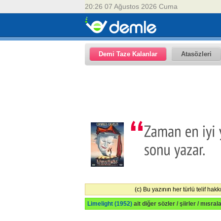
20:26 07 Ağustos 2026 Cuma
Demi Taze Kalanlar
Atasözleri
(c) Bu yazının her türlü telif hakk
Limelight (1952)
ait diğer sözler / şiirler / mısral