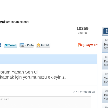
vci
tarafından eklendi.
10359
okuma
b
He
Şikayet Et
şe
çev
mu
Ka
se
 Yorum Yapan Sen Ol
o
katmak için yorumunuzu ekleyiniz.
Se
se
çal
A
07.8.2026 20:26
Bü
va
B