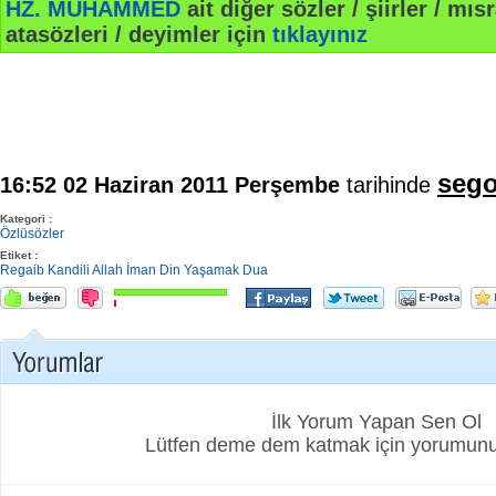
HZ. MUHAMMED
ait diğer sözler / şiirler / mısr
atasözleri / deyimler için
tıklayınız
sego
16:52 02 Haziran 2011 Perşembe
tarihinde
Kategori :
Özlüsözler
Etiket :
Regaib Kandili
Allah
İman
Din
Yaşamak
Dua
İlk Yorum Yapan Sen Ol
Lütfen deme dem katmak için yorumunuz