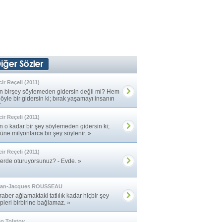
cir Reçeli (2011)
n birşey söylemeden gidersin değil mi? Hem
öyle bir gidersin ki; bırak yaşamayı insanın
es ... »
cir Reçeli (2011)
n o kadar bir şey söylemeden gidersin ki;
üne milyonlarca bir şey söylenir. »
cir Reçeli (2011)
Nerde oturuyorsunuz? - Evde. »
ean-Jacques ROUSSEAU
aber ağlamaktaki tatlılık kadar hiçbir şey
pleri birbirine bağlamaz. »
o Tolstoy