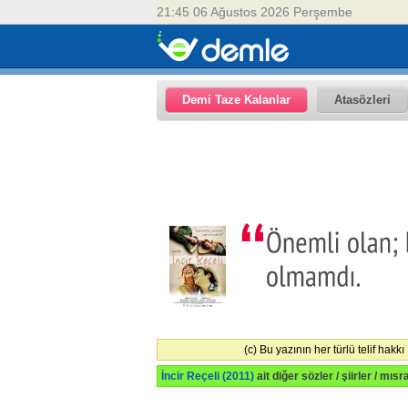
21:45 06 Ağustos 2026 Perşembe
Demi Taze Kalanlar
Atasözleri
(c) Bu yazının her türlü telif hakkı
İncir Reçeli (2011)
ait diğer sözler / şiirler / mısr