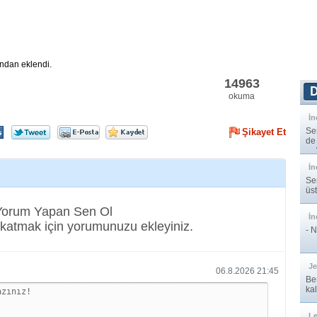
ından eklendi.
14963
okuma
İn
Se
Şikayet Et
de 
nef
İn
Se
üst
 Yorum Yapan Sen Ol
İn
katmak için yorumunuzu ekleyiniz.
- 
J
06.8.2026 21:45
Ber
kal
Le