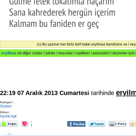
(c) Bu yazının her türlü telif hakkı eryilmaz kendisine ve / veya
eryilmaz
ait diğer sözler / şiirler / mısralar / replikler / atasözleri / deyimler için
eryil
22:19 07 Aralık 2013 Cumartesi
tarihinde
Kategori :
Sizden
Etiket :
Ayrılık
Aşk