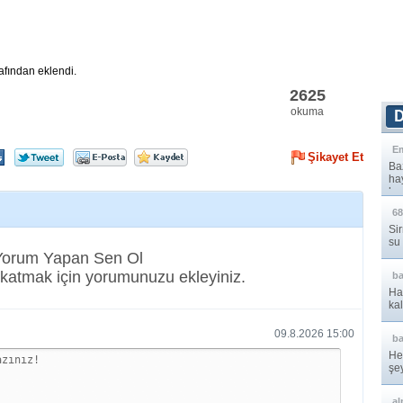
afından eklendi.
2625
okuma
E
Şikayet Et
Baz
ha
hay
68
Sir
su
 Yorum Yapan Sen Ol
katmak için yorumunuzu ekleyiniz.
b
Ha
kal
09.8.2026 15:00
b
He
şe
çev
al