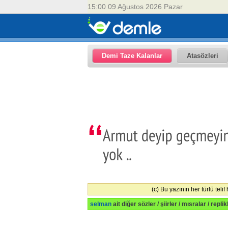
15:00 09 Ağustos 2026 Pazar
Demi Taze Kalanlar
Atasözleri
(c) Bu yazının her türlü telif
selman
ait diğer sözler / şiirler / mısralar / repli