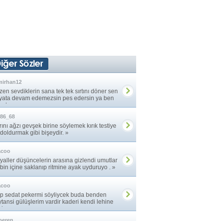
mirhan12
en sevdiklerin sana tek tek sırtını döner sen
yata devam edemezsin pes edersin ya ben
atıma ... »
86_68
rını ağzı gevşek birine söylemek kırık testiye
 doldurmak gibi bişeydir. »
acoo
yaller düşüncelerin arasına gizlendi umutlar
bin içine saklanıp ritmine ayak uyduruyo . »
acoo
p sedat pekermi söyliycek buda benden
ytansi gülüşlerim vardir kaderi kendi lehine
iren. »
peren