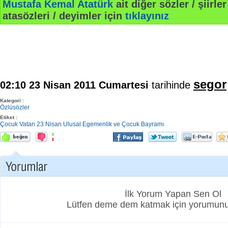
Mustafa Kemal Atatürk
ait diğer sözler / şiirler
atasözleri / deyimler için
tıklayınız
segor
02:10 23 Nisan 2011 Cumartesi
tarihinde
Kategori :
Özlüsözler
Etiket :
Çocuk
Vatan
23 Nisan Ulusal Egemenlik ve Çocuk Bayramı
İlk Yorum Yapan Sen Ol
Lütfen deme dem katmak için yorumunuz