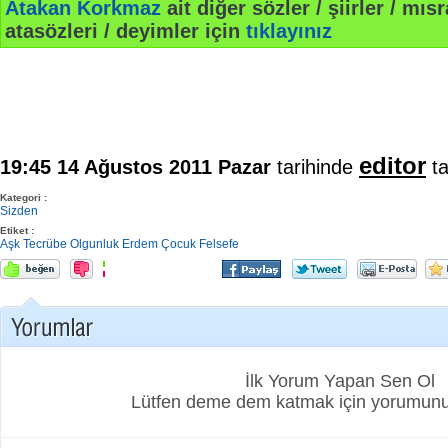
Atakan Korkmaz
ait diğer sözler / şiirler / mısra
atasözleri / deyimler için
tıklayınız
editor
19:45 14 Ağustos 2011 Pazar
tarihinde
ta
Kategori :
Sizden
Etiket :
Aşk
Tecrübe
Olgunluk
Erdem
Çocuk
Felsefe
İlk Yorum Yapan Sen Ol
Lütfen deme dem katmak için yorumunuz