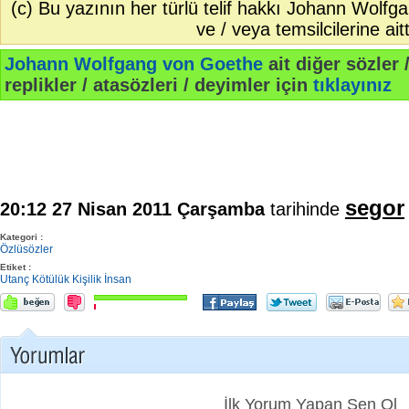
(c) Bu yazının her türlü telif hakkı Johann Wolf
ve / veya temsilcilerine aitt
Johann Wolfgang von Goethe
ait diğer sözler /
replikler / atasözleri / deyimler için
tıklayınız
segor
20:12 27 Nisan 2011 Çarşamba
tarihinde
Kategori :
Özlüsözler
Etiket :
Utanç
Kötülük
Kişilik
İnsan
İlk Yorum Yapan Sen Ol