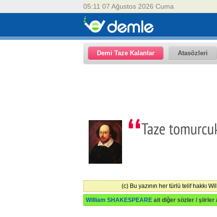
05:11 07 Ağustos 2026 Cuma
Demi Taze Kalanlar
Atasözleri
(c) Bu yazının her türlü telif hakkı 
William SHAKESPEARE
ait diğer sözler / şiirler