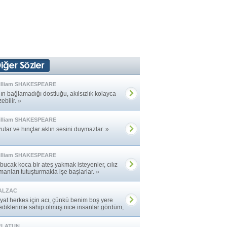
illiam SHAKESPEARE
ın bağlamadığı dostluğu, akılsızlık kolayca
ebilir. »
illiam SHAKESPEARE
ular ve hınçlar aklın sesini duymazlar. »
illiam SHAKESPEARE
bucak koca bir ateş yakmak isteyenler, cılız
anları tutuşturmakla işe başlarlar. »
ALZAC
yat herkes için acı, çünkü benim boş yere
lediklerime sahip olmuş nice insanlar gördüm,
ar ... »
FLATUN