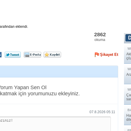
arafından eklendi.
2862
okuma
W
Akl
Şikayet Et
çöz
W
Arz
 Yorum Yapan Sen Ol
W
katmak için yorumunuzu ekleyiniz.
Ça
sam
B
07.8.2026 05:11
Ha
di
onl
E