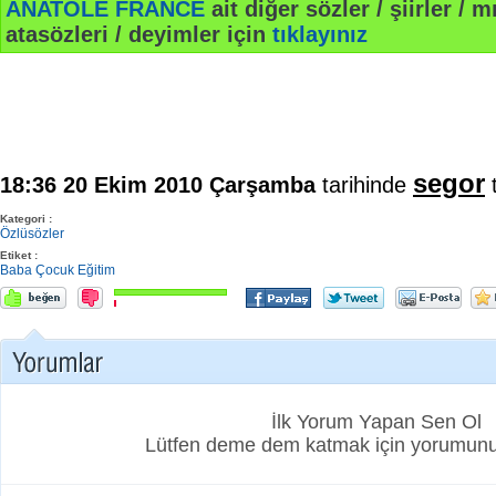
ANATOLE FRANCE
ait diğer sözler / şiirler / mı
atasözleri / deyimler için
tıklayınız
segor
18:36 20 Ekim 2010 Çarşamba
tarihinde
t
Kategori :
Özlüsözler
Etiket :
Baba
Çocuk
Eğitim
İlk Yorum Yapan Sen Ol
Lütfen deme dem katmak için yorumunuz