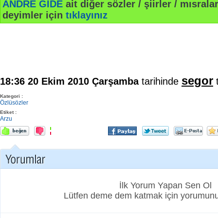
ANDRE GIDE
ait diğer sözler / şiirler / mısralar
deyimler için
tıklayınız
segor
18:36 20 Ekim 2010 Çarşamba
tarihinde
t
Kategori :
Özlüsözler
Etiket :
Arzu
İlk Yorum Yapan Sen Ol
Lütfen deme dem katmak için yorumunuz