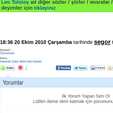
Leo Tolstoy
ait diğer sözler / şiirler / mısralar /
deyimler için
tıklayınız
segor
18:36 20 Ekim 2010 Çarşamba
tarihinde
t
Kategori :
Özlüsözler
Etiket :
Askerlik
Sabır
Bilim-İlim
Adalet
İlk Yorum Yapan Sen Ol
Lütfen deme dem katmak için yorumunuz