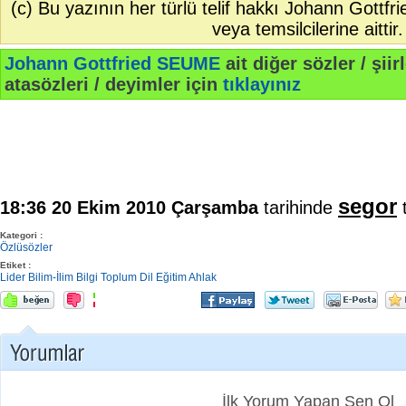
(c) Bu yazının her türlü telif hakkı Johann Gottf
veya temsilcilerine aittir.
Johann Gottfried SEUME
ait diğer sözler / şiirl
atasözleri / deyimler için
tıklayınız
segor
18:36 20 Ekim 2010 Çarşamba
tarihinde
t
Kategori :
Özlüsözler
Etiket :
Lider
Bilim-İlim
Bilgi
Toplum
Dil
Eğitim
Ahlak
İlk Yorum Yapan Sen Ol