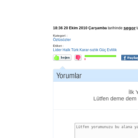
segor
18:36 20 Ekim 2010 Çarşamba
tarihinde
t
Kategori :
Özlüsözler
Etiket :
Lider
Halk
Türk
Karar-sızlık
Güç
Evlilik
İlk
Lütfen deme dem 