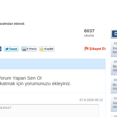
arafından eklendi.
6037
okuma
B
İn
Şikayet Et
kad
B
İft
öl
iyi
 Yorum Yapan Sen Ol
B
katmak için yorumunuzu ekleyiniz.
Bir
nis
D
07.8.2026 00:12
Asl
de
»
V