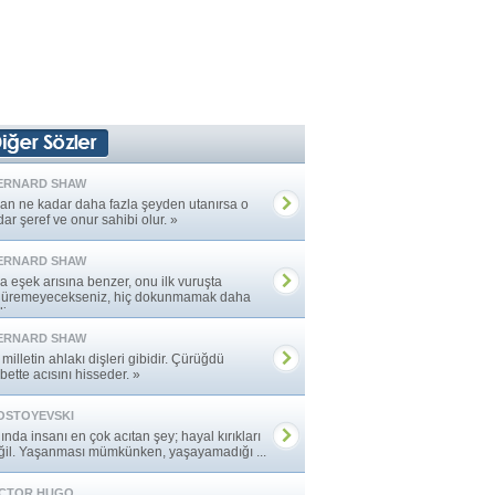
ERNARD SHAW
san ne kadar daha fazla şeyden utanırsa o
ar şeref ve onur sahibi olur. »
ERNARD SHAW
ira eşek arısına benzer, onu ilk vuruşta
düremeyecekseniz, hiç dokunmamak daha
dir. »
ERNARD SHAW
 milletin ahlakı dişleri gibidir. Çürüğdü
bette acısını hisseder. »
OSTOYEVSKI
ında insanı en çok acıtan şey; hayal kırıkları
ğil. Yaşanması mümkünken, yaşayamadığı ...
ICTOR HUGO