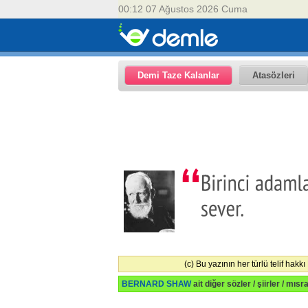
00:12 07 Ağustos 2026 Cuma
Demi Taze Kalanlar
Atasözleri
(c) Bu yazının her türlü telif ha
BERNARD SHAW
ait diğer sözler / şiirler / mısr