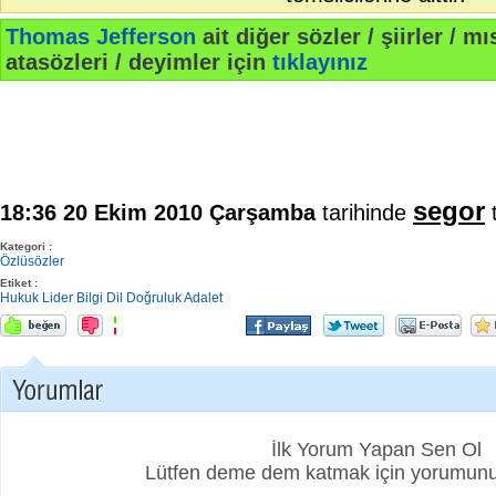
Thomas Jefferson
ait diğer sözler / şiirler / mıs
atasözleri / deyimler için
tıklayınız
segor
18:36 20 Ekim 2010 Çarşamba
tarihinde
t
Kategori :
Özlüsözler
Etiket :
Hukuk
Lider
Bilgi
Dil
Doğruluk
Adalet
İlk Yorum Yapan Sen Ol
Lütfen deme dem katmak için yorumunuz