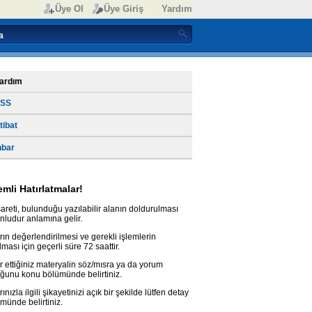
Üye Ol
Üye Giriş
Yardım
ardım
SS
rtibat
hbar
mli Hatırlatmalar!
işareti, bulunduğu yazılabilir alanın doldurulması
nludur anlamına gelir.
rın değerlendirilmesi ve gerekli işlemlerin
lması için geçerli süre 72 saattir.
r ettiğiniz materyalin söz/mısra ya da yorum
ğunu konu bölümünde belirtiniz.
rınızla ilgili şikayetinizi açık bir şekilde lütfen detay
münde belirtiniz.