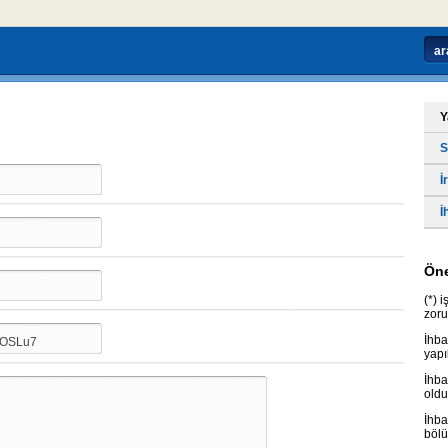
Y
S
İ
İ
Öne
(*) 
zoru
İhba
yapı
İhba
oldu
İhba
bölü